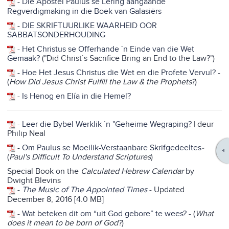
-
Die Apostel Paulus se Lering aangaande
Regverdigmaking in die Boek van Galasiërs
-
DIE SKRIFTUURLIKE WAARHEID OOR
SABBATSONDERHOUDING
-
Het Christus se Offerhande `n Einde van die Wet
Gemaak?
("Did Christ`s Sacrifice Bring an End to the Law?")
-
Hoe Het Jesus Christus die Wet en die Profete Vervul?
-
(
How Did Jesus Christ Fulfill the Law & the Prophets?
)
-
Is Henog en Elía in die Hemel?
-
Leer die Bybel Werklik `n "Geheime Wegraping?
| deur
Philip Neal
-
Om Paulus se Moeilik-Verstaanbare Skrifgedeeltes
-
(
Paul's Difficult To Understand Scriptures
)
Special Book on the
Calculated Hebrew Calendar
by
Dwight Blevins
-
The Music of The Appointed Times
- Updated
December 8, 2016 [4.0 MB]
-
Wat beteken dit om “uit God gebore” te wees?
- (
What
does it mean to be born of God?
)