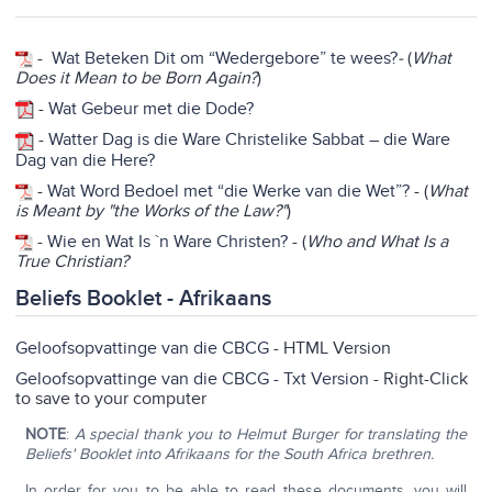
-
Wat Beteken Dit om “Wedergebore” te wees?
-
(
What
Does it Mean to be Born Again?
)
-
Wat Gebeur met die Dode?
-
Watter Dag is die Ware Christelike Sabbat – die Ware
Dag van die Here?
-
Wat Word Bedoel met “die Werke van die Wet”?
- (
What
is Meant by "the Works of the Law?"
)
-
Wie en Wat Is `n Ware Christen?
- (
Who and What Is a
True Christian?
Beliefs Booklet - Afrikaans
Geloofsopvattinge van die CBCG
- HTML Version
Geloofsopvattinge van die CBCG - Txt Version
- Right-Click
to save to your computer
NOTE
:
A special thank you to Helmut Burger for translating the
Beliefs' Booklet into Afrikaans for the South Africa brethren.
In order for you to be able to read these documents, you will